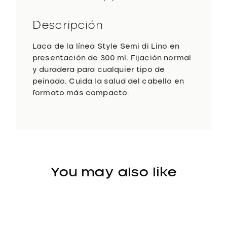
r
a
Descripción
y
3
Laca de la línea Style Semi di Lino en
0
presentación de 300 ml. Fijación normal
0
y duradera para cualquier tipo de
m
peinado. Cuida la salud del cabello en
l
formato más compacto.
c
a
n
t
i
d
You may also like
a
d