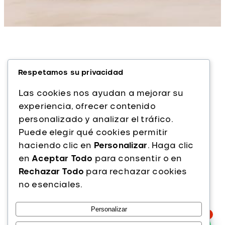
Respetamos su privacidad
Las cookies nos ayudan a mejorar su
experiencia, ofrecer contenido
personalizado y analizar el tráfico.
Alfaparf Milano es una marca italiana líder
Puede elegir qué cookies permitir
en cuidado capilar profesional. Con más
haciendo clic en
Personalizar
. Haga clic
de 40 años de experiencia, ofrecemos
en
Aceptar Todo
para consentir o en
productos de alta calidad que combinan
Rechazar Todo
para rechazar cookies
innovación, tecnología y pasión por la
no esenciales.
belleza del cabello.
Personalizar
Instagram
Facebook
TikTok
1
PRODUCTOS