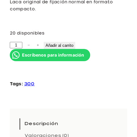
Laca original de fijación normal en formato
compacto.
20 disponibles
O
−
+
Añadir al carrito
r
Escríbenos para información
i
g
i
n
Tags:
300
a
l
H
a
i
r
Descripción
s
Valoraciones (0)
p