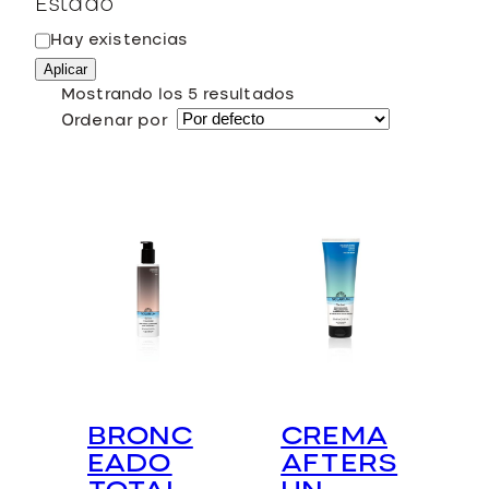
Estado
E
Hay existencias
s
Aplicar
t
Mostrando los 5 resultados
a
Ordenar por
d
o
BRONC
CREMA
EADO
AFTERS