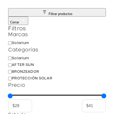
Filtrar productos
Cerrar
Filtros
Marcas
M
Solarium
a
Categorías
r
C
Solarium
c
a
AFTER SUN
a
t
BRONZEADOR
e
PROTECCIÓN SOLAR
g
Precio
o
r
í
a