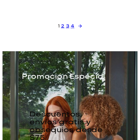
1
2
3
4
→
Promoción Especial
Descuentos,
envíos gratis y
obsequios desde
$75