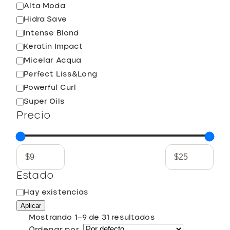
C
Alta Moda
c
a
Hidra Save
a
t
Intense Blond
e
Keratin Impact
g
Micelar Acqua
o
Perfect Liss&Long
r
Powerful Curl
í
a
Super Oils
Precio
Estado
E
Hay existencias
s
Aplicar
t
Mostrando 1–9 de 31 resultados
a
Ordenar por