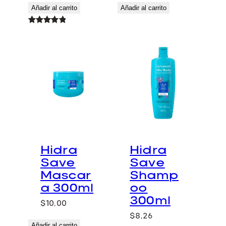
Añadir al carrito
Añadir al carrito
Valorado
1
con
5.00
de
5 en base
a
valoración
de un
cliente
Hidra
Hidra
Save
Save
Mascar
Shamp
a 300ml
oo
300ml
$
10,00
$
8,26
Añadir al carrito