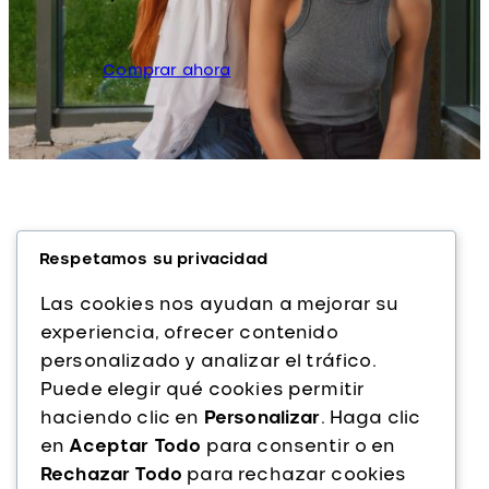
Comprar ahora
Respetamos su privacidad
Las cookies nos ayudan a mejorar su
experiencia, ofrecer contenido
personalizado y analizar el tráfico.
Alfaparf Milano es una marca italiana líder
Puede elegir qué cookies permitir
en cuidado capilar profesional. Con más
haciendo clic en
Personalizar
. Haga clic
de 40 años de experiencia, ofrecemos
en
Aceptar Todo
para consentir o en
productos de alta calidad que combinan
Rechazar Todo
para rechazar cookies
innovación, tecnología y pasión por la