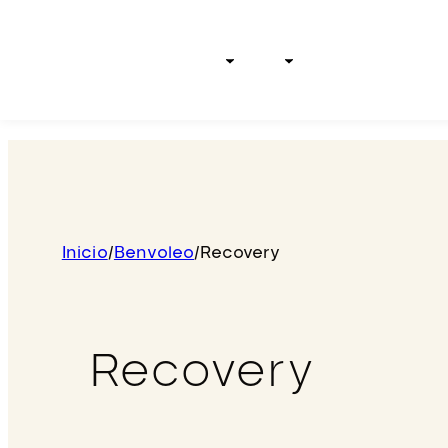
Inicio
Tipos de cabello
Líneas
Test Capilar
Shop
Der
Inicio
/
Benvoleo
/
Recovery
Recovery