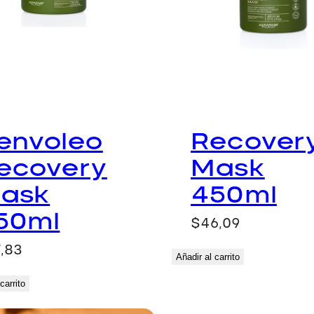
envoleo
Recover
ecovery
Mask
ask
450ml
50ml
$
46,09
7,83
Añadir al carrito
carrito