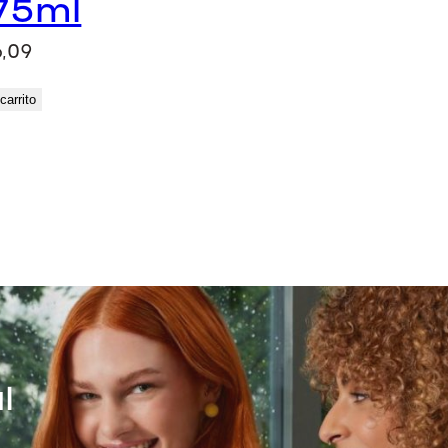
75ml
6,09
carrito
l