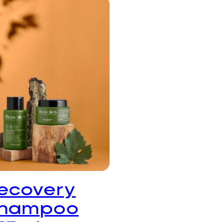
ecovery
hampoo