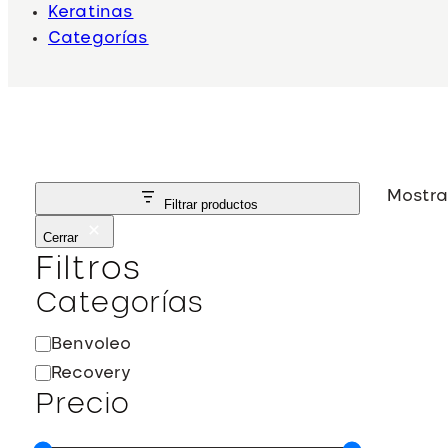
Keratinas
Categorías
Mostra
Filtrar productos
Cerrar
Filtros
Categorías
C
Benvoleo
a
Recovery
t
Precio
e
g