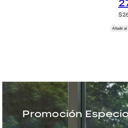
2
$
2
Añadir al 
Promoción Especia