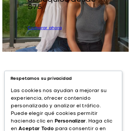
$75
Comprar ahora
Respetamos su privacidad
Las cookies nos ayudan a mejorar su
experiencia, ofrecer contenido
personalizado y analizar el tráfico.
Alfaparf Milano es una marca italiana líder
Puede elegir qué cookies permitir
en cuidado capilar profesional. Con más
haciendo clic en
Personalizar
. Haga clic
de 40 años de experiencia, ofrecemos
en
Aceptar Todo
para consentir o en
productos de alta calidad que combinan