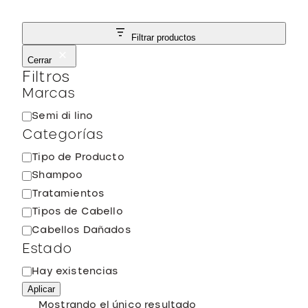
Filtrar productos
Cerrar
Filtros
Marcas
M
Semi di lino
a
Categorías
r
C
Tipo de Producto
c
a
Shampoo
a
t
Tratamientos
e
Tipos de Cabello
g
Cabellos Dañados
o
Estado
r
í
E
Hay existencias
a
s
Aplicar
t
Mostrando el único resultado