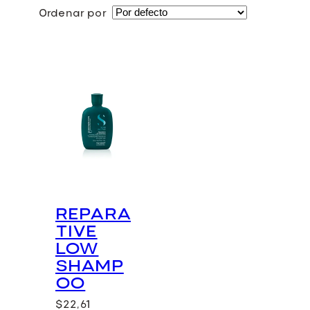
a
Ordenar por
d
o
REPARA
TIVE
LOW
SHAMP
OO
$
22,61