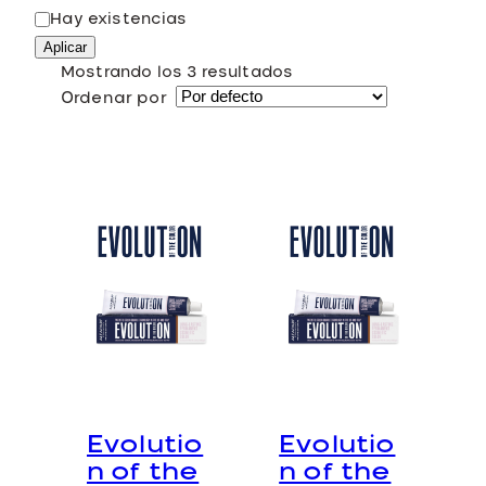
E
Hay existencias
s
Aplicar
t
Mostrando los 3 resultados
a
Ordenar por
d
o
Evolutio
Evolutio
n of the
n of the