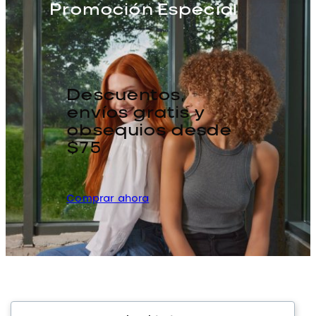
Promoción Especial
Descuentos,
envíos gratis y
obsequios desde
$75
Comprar ahora