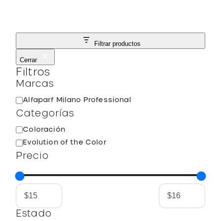
Filtrar productos
Cerrar
Filtros
Marcas
M
Alfaparf Milano Professional
a
Categorías
r
C
Coloración
c
a
Evolution of the Color
a
t
Precio
e
g
o
r
í
Estado
a