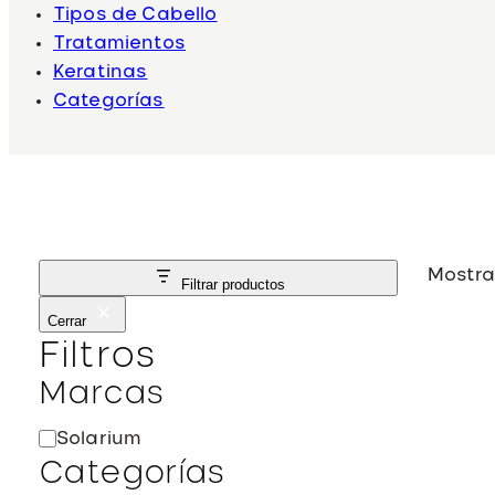
Tipos de Cabello
Tratamientos
Keratinas
Categorías
Mostra
Filtrar productos
Cerrar
Filtros
Marcas
M
Solarium
a
Categorías
r