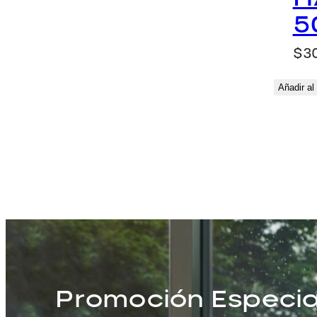
5
$
3
Añadir al 
Promoción Especia