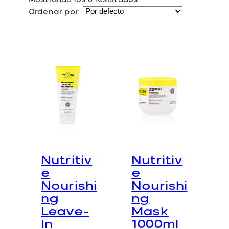
Mostrando los 6 resultados
d
Ordenar por
o
Nutritiv
Nutritiv
e
e
Nourishi
Nourishi
ng
ng
Leave-
Mask
In
1000ml