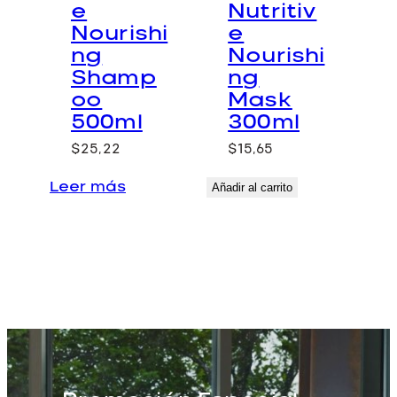
e
Nutritiv
Nourishi
e
ng
Nourishi
Shamp
ng
oo
Mask
500ml
300ml
$
25,22
$
15,65
Leer más
Añadir al carrito