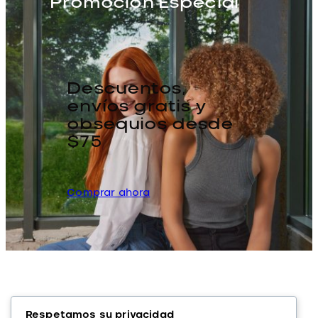
Promoción Especial
Descuentos,
envíos gratis y
obsequios desde
$75
Comprar ahora
Respetamos su privacidad