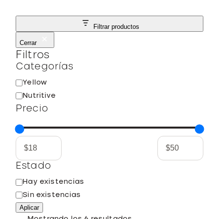
Filtrar productos
Cerrar
Filtros
Categorías
C
Yellow
a
Nutritive
t
Precio
e
g
o
r
í
Estado
a
E
Hay existencias
s
Sin existencias
t
Aplicar
a