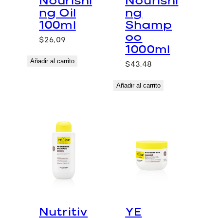
Nourishi
Nourishi
ng Oil
ng
100ml
Shamp
oo
$
26,09
1000ml
Añadir al carrito
$
43,48
Añadir al carrito
Nutritiv
YE