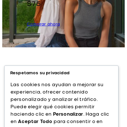
$75
Comprar ahora
Respetamos su privacidad
Las cookies nos ayudan a mejorar su
experiencia, ofrecer contenido
personalizado y analizar el tráfico.
Alfaparf Milano es una marca italiana líder
Puede elegir qué cookies permitir
en cuidado capilar profesional. Con más
haciendo clic en
Personalizar
. Haga clic
de 40 años de experiencia, ofrecemos
en
Aceptar Todo
para consentir o en
productos de alta calidad que combinan