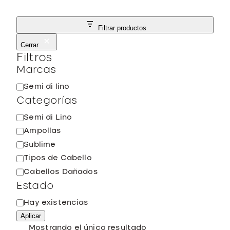
Filtrar productos
Cerrar
Filtros
Marcas
M
Semi di lino
a
Categorías
r
C
Semi di Lino
c
a
Ampollas
a
t
Sublime
e
Tipos de Cabello
g
Cabellos Dañados
o
Estado
r
í
E
Hay existencias
a
s
Aplicar
t
Mostrando el único resultado