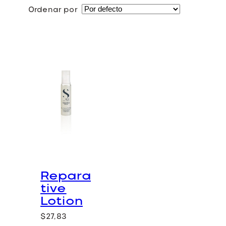
a
Ordenar por
d
o
Repara
tive
Lotion
$
27,83