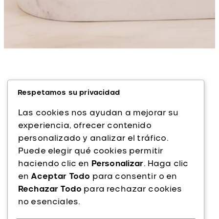
Respetamos su privacidad
Las cookies nos ayudan a mejorar su
experiencia, ofrecer contenido
personalizado y analizar el tráfico.
Alfaparf Milano es una marca italiana líder
Puede elegir qué cookies permitir
en cuidado capilar profesional. Con más
haciendo clic en
Personalizar
. Haga clic
de 40 años de experiencia, ofrecemos
en
Aceptar Todo
para consentir o en
productos de alta calidad que combinan
Rechazar Todo
para rechazar cookies
innovación, tecnología y pasión por la
no esenciales.
belleza del cabello.