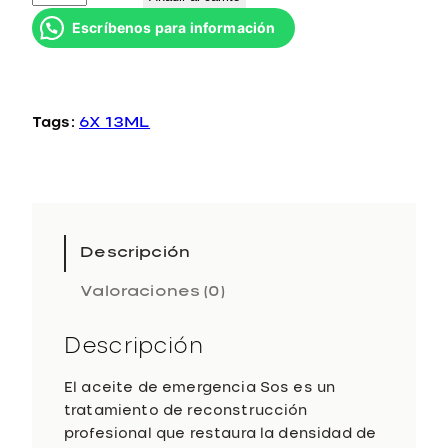
o
Escríbenos para información
s
E
m
e
Tags:
6X 13ML
r
g
e
n
c
y
Descripción
O
Valoraciones (0)
i
l
c
Descripción
a
n
El aceite de emergencia Sos es un
t
tratamiento de reconstrucción
i
profesional que restaura la densidad de