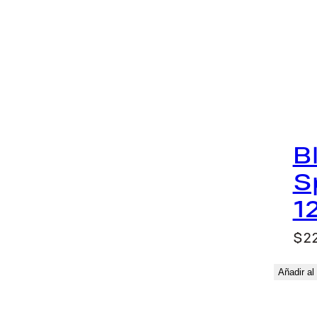
B
S
1
$
22
Añadir al 