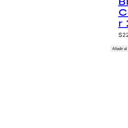
B
o
C
r
$
22
Añadir al 