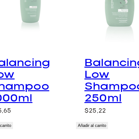
alancing
Balancin
ow
Low
hampoo
Shampo
000ml
250ml
5,65
$
25,22
carrito
Añadir al carrito