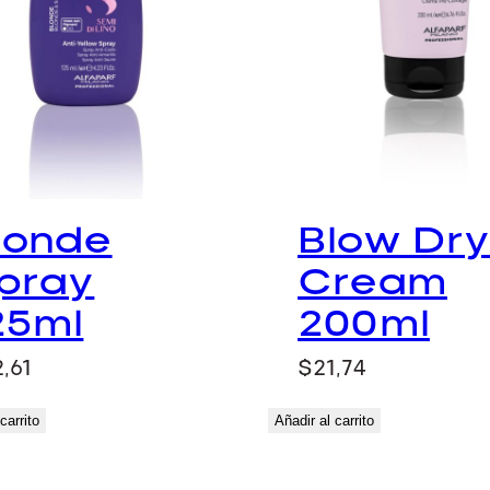
londe
Blow Dr
pray
Cream
25ml
200ml
,61
$
21,74
carrito
Añadir al carrito