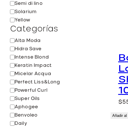
Semi di lino
Solarium
Yellow
Categorías
C
Alta Moda
a
Hidra Save
t
B
Intense Blond
e
Keratin Impact
L
g
Micelar Acqua
o
S
Perfect Liss&Long
r
1
Powerful Curl
í
Super Oils
a
$
5
Aphogee
Benvoleo
Añadir al 
Daily