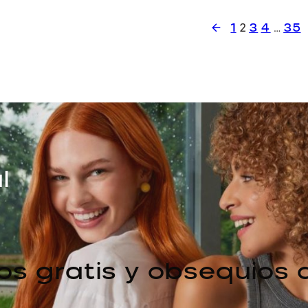
←
1
2
3
4
…
35
l
os gratis y obsequios