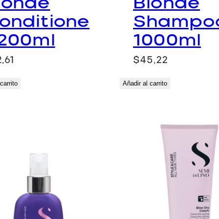
londe
Blonde
onditione
Shampo
 200ml
1000ml
,61
$
45,22
carrito
Añadir al carrito