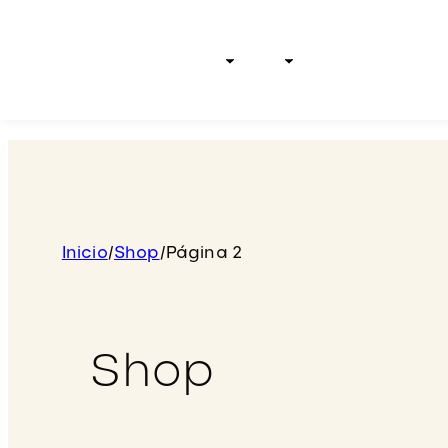
Inicio
Tipos de cabello
Líneas
Test Capilar
Shop
Der
Inicio
/
Shop
/
Página 2
Shop