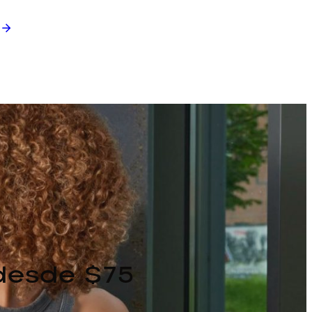
→
 desde $75