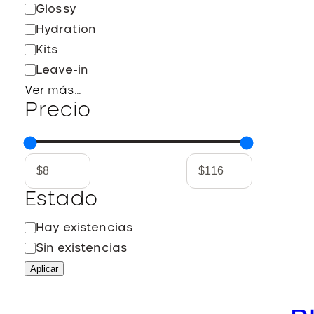
Glossy
Hydration
Kits
Leave-in
Ver más…
Precio
Estado
E
Hay existencias
s
Sin existencias
t
Aplicar
a
d