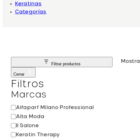
Keratinas
Categorías
Mostra
Filtrar productos
Cerrar
Filtros
Marcas
M
Alfaparf Milano Professional
a
Alta Moda
r
Il Salone
c
Keratin Therapy
a