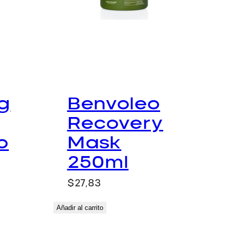
g
Benvoleo
Recovery
o
Mask
250ml
$
27,83
Añadir al carrito