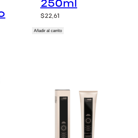
250ml
o
$
22,61
Añadir al carrito