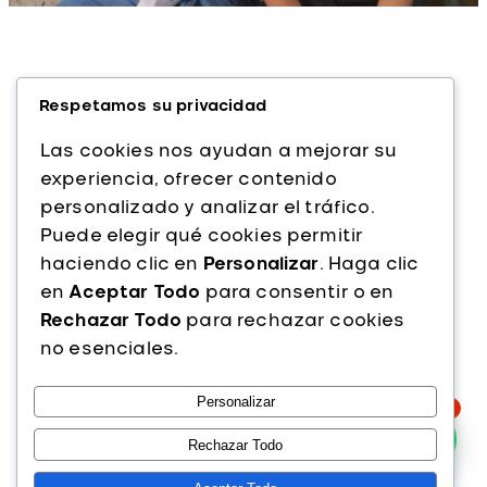
Respetamos su privacidad
Las cookies nos ayudan a mejorar su
experiencia, ofrecer contenido
personalizado y analizar el tráfico.
Alfaparf Milano es una marca italiana líder
Puede elegir qué cookies permitir
en cuidado capilar profesional. Con más
haciendo clic en
Personalizar
. Haga clic
de 40 años de experiencia, ofrecemos
en
Aceptar Todo
para consentir o en
productos de alta calidad que combinan
Rechazar Todo
para rechazar cookies
innovación, tecnología y pasión por la
no esenciales.
belleza del cabello.
Personalizar
Instagram
Facebook
TikTok
1
PRODUCTOS
Rechazar Todo