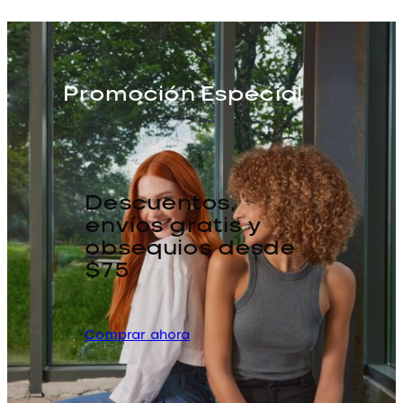
Promoción Especial
Descuentos,
envíos gratis y
obsequios desde
$75
Comprar ahora