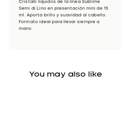
5
Cristalli líquidos de la línea Sublime
m
Semi di Lino en presentación mini de 15
l
ml. Aporta brillo y suavidad al cabello.
c
Formato ideal para llevar siempre a
a
mano.
n
t
i
d
a
d
You may also like