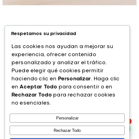
Respetamos su privacidad
Las cookies nos ayudan a mejorar su
experiencia, ofrecer contenido
personalizado y analizar el tráfico.
Alfaparf Milano es una marca italiana líder
Puede elegir qué cookies permitir
en cuidado capilar profesional. Con más
haciendo clic en
Personalizar
. Haga clic
de 40 años de experiencia, ofrecemos
en
Aceptar Todo
para consentir o en
productos de alta calidad que combinan
Rechazar Todo
para rechazar cookies
innovación, tecnología y pasión por la
no esenciales.
belleza del cabello.
Personalizar
Instagram
Facebook
TikTok
1
PRODUCTOS
Rechazar Todo