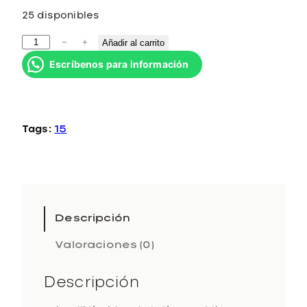
25 disponibles
C
−
+
Añadir al carrito
r
Escríbenos para información
i
s
t
a
Tags:
15
l
l
i
L
i
q
Descripción
u
Valoraciones (0)
i
d
i
Descripción
1