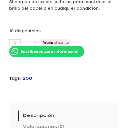
Shampoo detox sin sulfatos para mantener el
brillo del cabello en cualquier condición.
10 disponibles
D
−
+
Añadir al carrito
e
Escríbenos para información
t
o
x
i
Tags:
250
f
y
i
n
g
L
Descripción
o
Valoraciones (0)
w