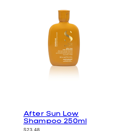
d
After Sun Low
Shampoo 250ml
$
23,48