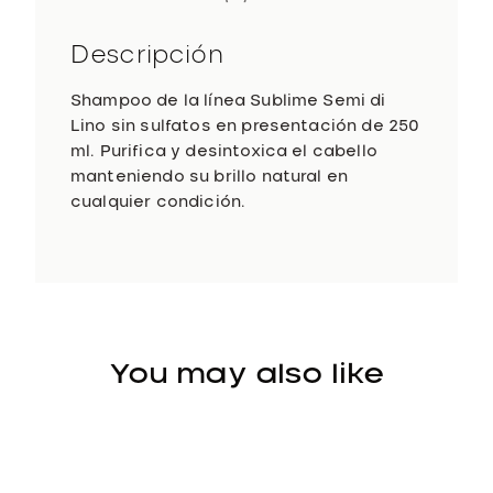
S
h
Descripción
a
m
Shampoo de la línea Sublime Semi di
p
Lino sin sulfatos en presentación de 250
o
ml. Purifica y desintoxica el cabello
o
manteniendo su brillo natural en
2
cualquier condición.
5
0
m
l
c
a
You may also like
n
t
i
d
a