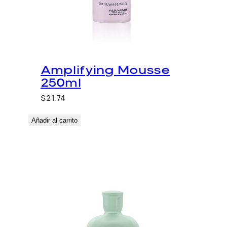
Amplifying Mousse
250ml
$
21,74
Añadir al carrito