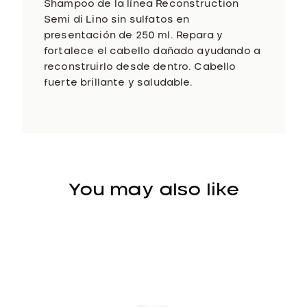
p
Shampoo de la línea Reconstruction
o
Semi di Lino sin sulfatos en
o
presentación de 250 ml. Repara y
1
fortalece el cabello dañado ayudando a
0
reconstruirlo desde dentro. Cabello
0
fuerte brillante y saludable.
0
m
l
c
a
n
You may also like
t
i
d
a
d