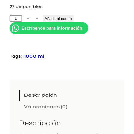
27 disponibles
R
−
+
Añadir al carrito
e
Escríbenos para información
p
a
r
a
Tags:
1000 ml
t
i
v
e
L
o
Descripción
w
Valoraciones (0)
S
h
a
Descripción
m