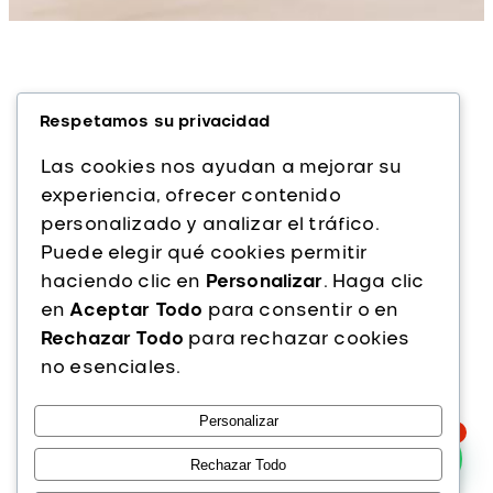
Respetamos su privacidad
Las cookies nos ayudan a mejorar su
experiencia, ofrecer contenido
personalizado y analizar el tráfico.
Alfaparf Milano es una marca italiana líder
Puede elegir qué cookies permitir
en cuidado capilar profesional. Con más
haciendo clic en
Personalizar
. Haga clic
de 40 años de experiencia, ofrecemos
en
Aceptar Todo
para consentir o en
productos de alta calidad que combinan
Rechazar Todo
para rechazar cookies
innovación, tecnología y pasión por la
no esenciales.
belleza del cabello.
Personalizar
Instagram
Facebook
TikTok
1
PRODUCTOS
Rechazar Todo