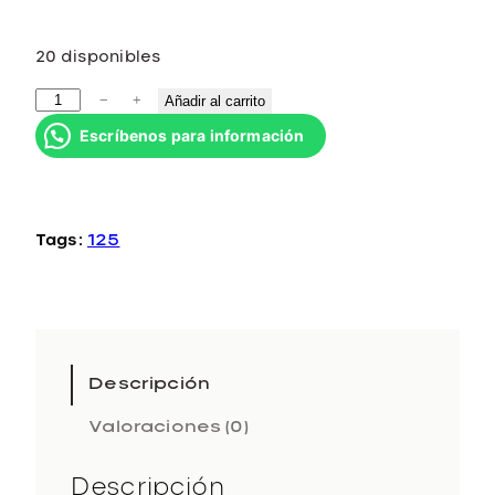
20 disponibles
S
−
+
Añadir al carrito
e
Escríbenos para información
a
S
p
r
Tags:
125
a
y
1
2
5
m
Descripción
l
Valoraciones (0)
c
a
n
Descripción