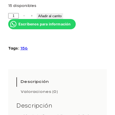
15 disponibles
S
−
+
Añadir al carrito
h
Escríbenos para información
i
n
e
L
Tags:
156
o
t
i
o
n
1
Descripción
2
Valoraciones (0)
x
1
3
Descripción
m