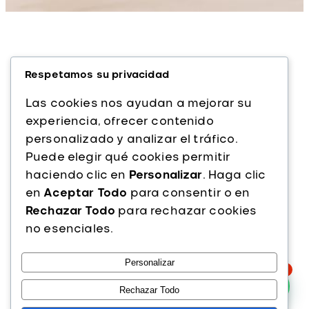
Respetamos su privacidad
Las cookies nos ayudan a mejorar su
experiencia, ofrecer contenido
personalizado y analizar el tráfico.
Alfaparf Milano es una marca italiana líder
Puede elegir qué cookies permitir
en cuidado capilar profesional. Con más
haciendo clic en
Personalizar
. Haga clic
de 40 años de experiencia, ofrecemos
en
Aceptar Todo
para consentir o en
productos de alta calidad que combinan
Rechazar Todo
para rechazar cookies
innovación, tecnología y pasión por la
no esenciales.
belleza del cabello.
Personalizar
Instagram
Facebook
TikTok
1
PRODUCTOS
Rechazar Todo