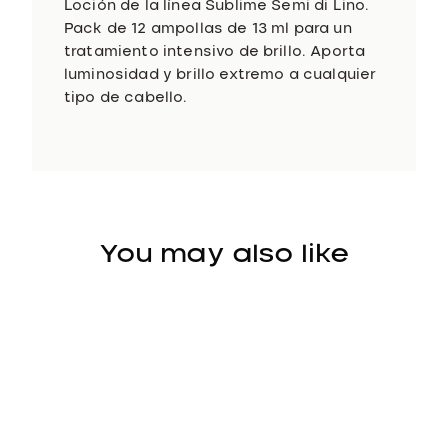
l
Loción de la línea Sublime Semi di Lino.
c
Pack de 12 ampollas de 13 ml para un
a
tratamiento intensivo de brillo. Aporta
n
luminosidad y brillo extremo a cualquier
t
tipo de cabello.
i
d
a
d
You may also like